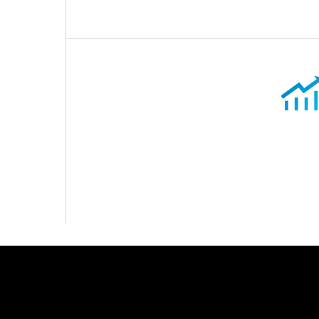
类油视镜、各类锂电池盖等
人才理念
公司拥有一批业界专业的管理、技术团队，可以为客
户提供稳定的供货品质、优惠的供货价格、准时的供
货交期、高效的客户服务