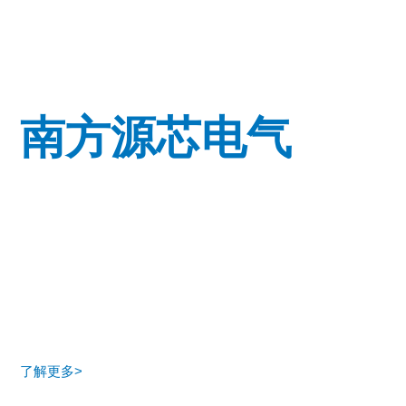
ABOUT US
南方源芯电气
南方源芯电气
深圳市南方源芯电气有限公司是一家专业生产玻璃-金属
密封高温烧结制品的公司，产品主要应用于各类家用空调
压缩机、新能源气车空调压缩机、大型中央空调压缩机、
各类泵连通器、各类油视镜、各类锂电池盖等。公司可根
据客户要求，设计从小功率电机用的连通器到大型商业电
了解更多>
机的连通器的全系列产品，可完全满足客户对精度和品质