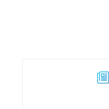
公司文化
产品主要应用于各类家用空调压缩机、新能源气车空
调压缩机、大型中央空调压缩机、各类泵连通器、各