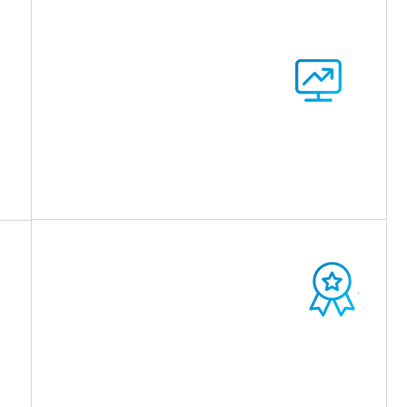
服务热线
13699892812
公司荣誉
公司产品应用范围包括从电流为 20 安培以下的传感
器到持续电流高达900安培的电源连通器